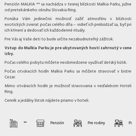
Penzión MALKIA ** sa nachádza v tesnej blízkosti Malkia Parku, južne
od pretekárskeho okruhu Slovakia Ring.
Ponúka Vám jedinečnú možnosť zažiť atmosféru v blízkosti
exotických zvierat počas celého dňa – vidieť ich prebúdzať sa, byť pri
ich kŕmení a sledovať ich každodenné rituály.
Pre Vás aj Vaše deti to bude určite nezabudnuteľný zážitok.
Vstup do Malkia Parku je pre ubytovaných hostí zahrnutý v cene
izby.
Počas celého pobytu môžete neobmedzene využívať detský kútik.
Počas otváracích hodín Malkia Parku sa môžete stravovať v bistre
Cezar.
Mimo otváracích hodín je možnosť stravovania v neďalekom Hoteli
Ring.
Cenník a jedálny lístok nájdete priamo v hoteli.
**
Penzión
Pre rodiny
Pre 
Pridať izbu