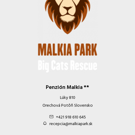
Penzión Malkia **
Lúky 810
Orechová Potôň Slovensko
+421 918 610 645
recepcia@malkiapark.sk