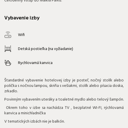
Celodenný vstup do Malkia Parku.
Vybavenie izby
Wifi
Detská postieľka (na vyžiadanie)
Rychlovarná kanvica
Štandardné vybavenie hotelovej izby je posteľ, nočný stolík alebo
polička s nočnou lampou, skriňa s vešiakmi, stolík alebo písacia doska,
zrkadlo.
Povinným vybavením uteráky a toaletné mydlo alebo telový šampón.
Okrem toho v izbe sa nachádza TV , bezplatné WI-FI, rýchlovarná
kanvica a minichladnička
V tematických izbách nie je balkón.